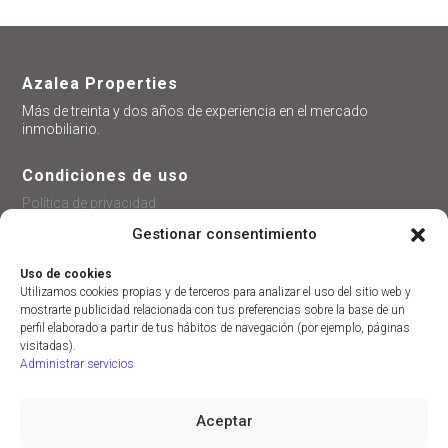
Azalea Properties
Más de treinta y dos años de experiencia en el mercado
inmobiliario.
Condiciones de uso
Política de privacidad
Política de cookies
Gestionar consentimiento
Uso de cookies
Utilizamos cookies propias y de terceros para analizar el uso del sitio web y
mostrarte publicidad relacionada con tus preferencias sobre la base de un
perfil elaborado a partir de tus hábitos de navegación (por ejemplo, páginas
visitadas).
Administrar servicios
Azalea Grupo Inmobiliario
Aceptar
Avda. de las Habaneras, 87
03182 Torrevieja, Alicante