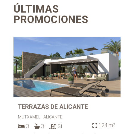
ÚLTIMAS
PROMOCIONES
TERRAZAS DE ALICANTE
MUTXAMEL - ALICANTE
124
 m²

3
3
Sí


