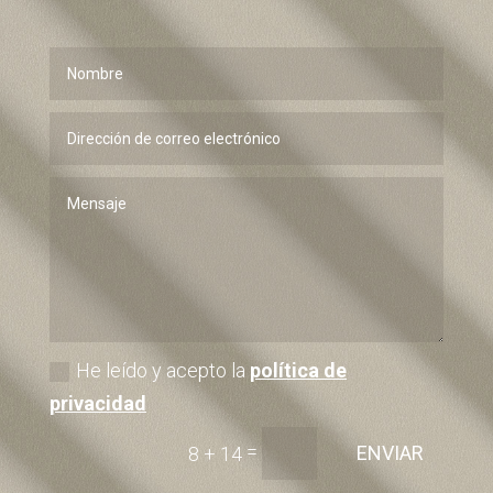
He leído y acepto la
política de
privacidad
=
ENVIAR
8 + 14