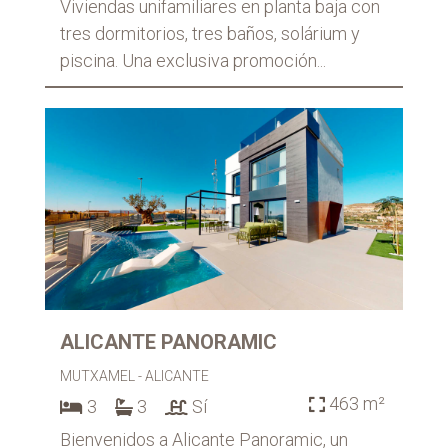
Viviendas unifamiliares en planta baja con
tres dormitorios, tres baños, solárium y
piscina. Una exclusiva promoción...
ALICANTE PANORAMIC
MUTXAMEL - ALICANTE
463
 m²

3
3
Sí



Bienvenidos a Alicante Panoramic, un