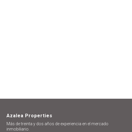
estamos
encantados de
ayudarte
Azalea Properties
Más de treinta y dos años de experiencia en el mercado
inmobiliario.