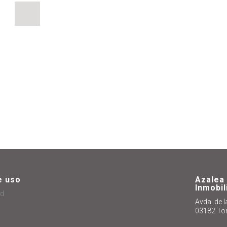
ENVIAR
=
 11
e uso
Azalea
Inmobil
ad
Avda. de 
03182 Torr