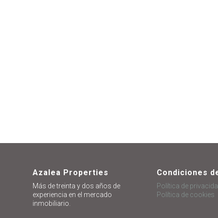
6 +
Azalea Properties
Condiciones d
Más de treinta y dos años de
Política de privacid
experiencia en el mercado
Política de cookies
inmobiliario.