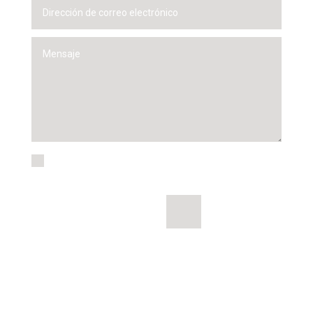
He leído y acepto la
política de
privacidad
=
ENVIAR
8 + 7
¡hola!