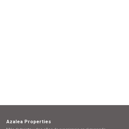
estamos
encantados de
ayudarte
Azalea Properties