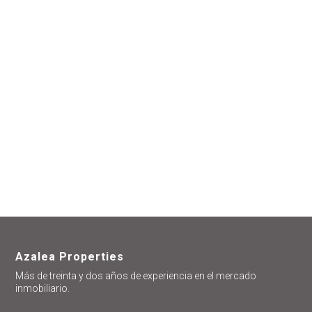
encantados de
ayudarte
Azalea Properties
Más de treinta y dos años de experiencia en el mercado
inmobiliario.