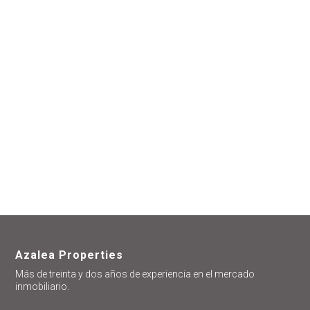
encantados de
ayudarte
Azalea Properties
Más de treinta y dos años de experiencia en el mercado
inmobiliario.