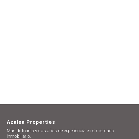
estamos
encantados de
ayudarte
Azalea Properties
Más de treinta y dos años de experiencia en el mercado
inmobiliario.